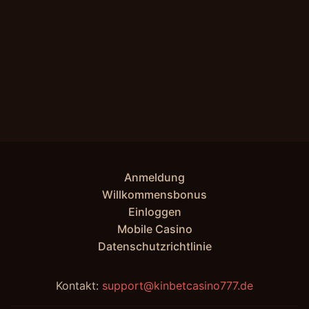
Pragmatic Play mit über 380 Spielen und Play'n
GO mit über 320 Titeln. Der Großteil ist
vollständig für Touch-Bedienung optimiert.
Einfach nach Anbieter oder Kategorie filtern.
Anmeldung
Willkommensbonus
Einloggen
Mobile Casino
Datenschutzrichtlinie
Kontakt:
support@kinbetcasino777.de