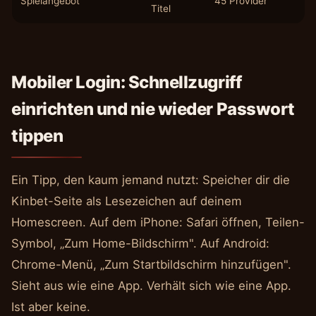
Spielangebot
45 Provider
Titel
Mobiler Login: Schnellzugriff
einrichten und nie wieder Passwort
tippen
Ein Tipp, den kaum jemand nutzt: Speicher dir die
Kinbet-Seite als Lesezeichen auf deinem
Homescreen. Auf dem iPhone: Safari öffnen, Teilen-
Symbol, „Zum Home-Bildschirm". Auf Android:
Chrome-Menü, „Zum Startbildschirm hinzufügen".
Sieht aus wie eine App. Verhält sich wie eine App.
Ist aber keine.