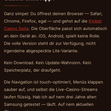
Ganz simpel: Du öffnest deinen Browser — Safari,
Chrome, Firefox, egal — und gehst auf die
Kinbet
Casino Seite
. Die Oberfläche passt sich automatisch
an dein Gerät an. iOS, Android, spielt keine Rolle.
Die volle Version steht dir zur Verfügung, nicht
irgendeine abgespeckte Lite-Variante.
Kein Download. Kein Update-Wahnsinn. Kein
Speicherplatz, der draufgeht.
Die Navigation ist touch-optimiert, Menüs klappen
sauber auf, und selbst die Live-Casino-Streams
laufen flüssig. Hab ich auf nem drei Jahre alten
Samsung getestet — läuft. Auf nem aktuellen