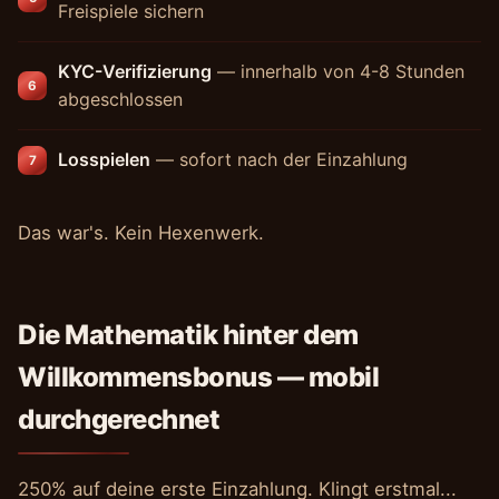
Freispiele sichern
KYC-Verifizierung
— innerhalb von 4-8 Stunden
abgeschlossen
Losspielen
— sofort nach der Einzahlung
Das war's. Kein Hexenwerk.
Die Mathematik hinter dem
Willkommensbonus — mobil
durchgerechnet
250% auf deine erste Einzahlung. Klingt erstmal...