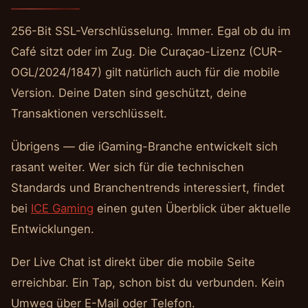
256-Bit SSL-Verschlüsselung. Immer. Egal ob du im
Café sitzt oder im Zug. Die Curaçao-Lizenz (CUR-
OGL/2024/1847) gilt natürlich auch für die mobile
Version. Deine Daten sind geschützt, deine
Transaktionen verschlüsselt.
Übrigens — die iGaming-Branche entwickelt sich
rasant weiter. Wer sich für die technischen
Standards und Branchentrends interessiert, findet
bei
ICE Gaming
einen guten Überblick über aktuelle
Entwicklungen.
Der Live Chat ist direkt über die mobile Seite
erreichbar. Ein Tap, schon bist du verbunden. Kein
Umweg über E-Mail oder Telefon.