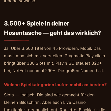
iPhone sowieso.
3.500+ Spiele in deiner
Hosentasche — geht das wirklich?
Ja. Über 3.500 Titel von 45 Providern. Mobil. Das
muss man sich mal vorstellen. Pragmatic Play allein
bringt über 380 Slots mit, Play'n GO steuert 320+
bei, NetEnt nochmal 290+. Die großen Namen halt.
Welche Spielkategorien laufen mobil am besten?
Slots — logisch. Die sind wie gemacht für den
kleinen Bildschirm. Aber auch Live Casino
funktioniert erstaunlich gut. Roulette, Blackjack, die