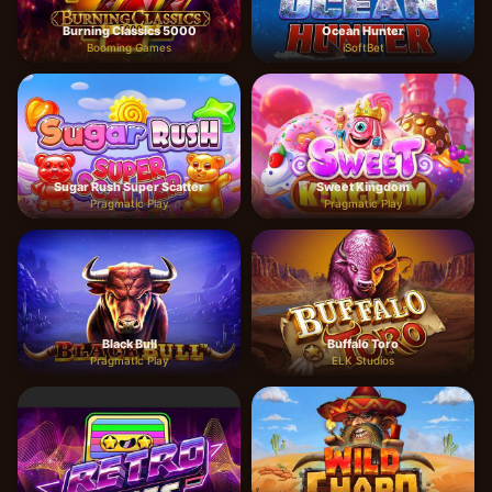
Burning Classics 5000
Ocean Hunter
Booming Games
iSoftBet
Sugar Rush Super Scatter
Sweet Kingdom
Pragmatic Play
Pragmatic Play
Black Bull
Buffalo Toro
Pragmatic Play
ELK Studios